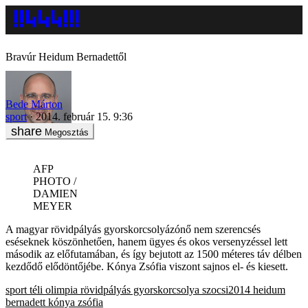
Bravúr Heidum Bernadettől
Bede Márton
sport
2014. február 15. 9:36
Megosztás
AFP
PHOTO /
DAMIEN
MEYER
A magyar rövidpályás gyorskorcsolyázónő nem szerencsés
eséseknek köszönhetően, hanem ügyes és okos versenyzéssel lett
második az előfutamában, és így bejutott az 1500 méteres táv délben
kezdődő elődöntőjébe. Kónya Zsófia viszont sajnos el- és kiesett.
sport
téli olimpia
rövidpályás gyorskorcsolya
szocsi2014
heidum
bernadett
kónya zsófia