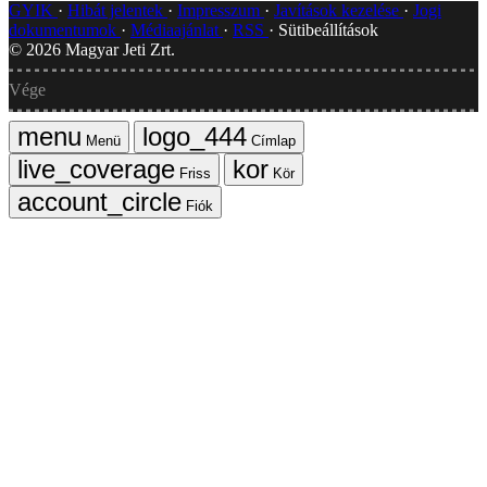
GYIK
Hibát jelentek
Impresszum
Javítások kezelése
Jogi
dokumentumok
Médiaajánlat
RSS
Sütibeállítások
©
2026
Magyar Jeti Zrt.
Vége
Menü
Címlap
Friss
Kör
Fiók