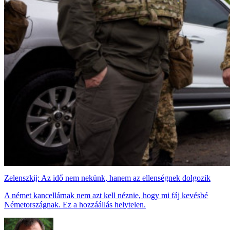
Zelenszkij: Az idő nem nekünk, hanem az ellenségnek dolgozik
A német kancellárnak nem azt kell néznie, hogy mi fáj kevésbé
Németországnak. Ez a hozzáállás helytelen.