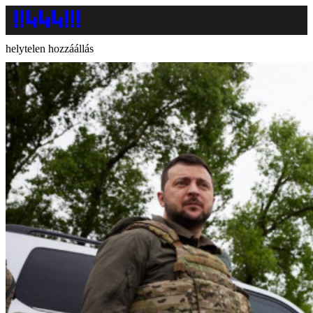
helytelen hozzáállás