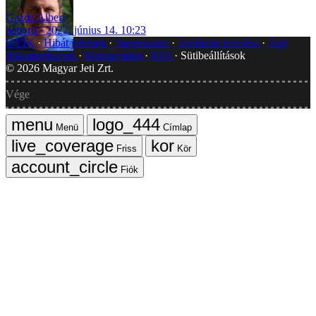
Gazda Albert
háború
2022. június 14. 10:23
GYIK
Hibát jelentek
Impresszum
Javítások kezelése
Jogi
dokumentumok
Médiaajánlat
RSS
Sütibeállítások
©
2026
Magyar Jeti Zrt.
Vége
Menü
Címlap
Friss
Kör
Fiók