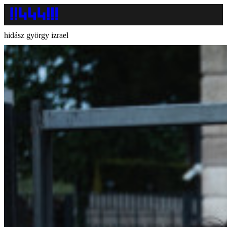
hidász györgy izrael