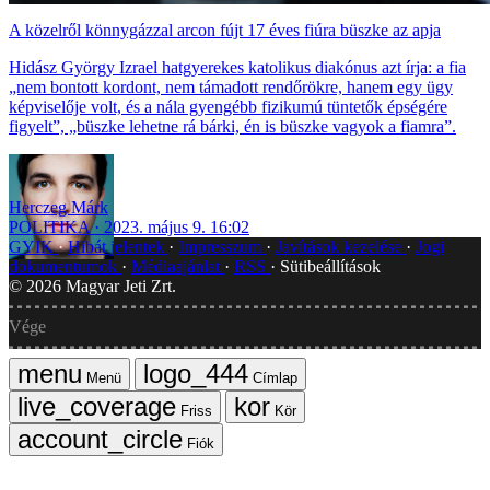
A közelről könnygázzal arcon fújt 17 éves fiúra büszke az apja
Hidász György Izrael hatgyerekes katolikus diakónus azt írja: a fia
„nem bontott kordont, nem támadott rendőrökre, hanem egy ügy
képviselője volt, és a nála gyengébb fizikumú tüntetők épségére
figyelt”, „büszke lehetne rá bárki, én is büszke vagyok a fiamra”.
Herczeg Márk
POLITIKA
2023. május 9. 16:02
GYIK
Hibát jelentek
Impresszum
Javítások kezelése
Jogi
dokumentumok
Médiaajánlat
RSS
Sütibeállítások
©
2026
Magyar Jeti Zrt.
Vége
Menü
Címlap
Friss
Kör
Fiók