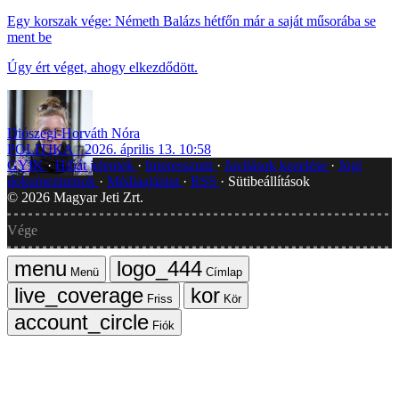
Egy korszak vége: Németh Balázs hétfőn már a saját műsorába se
ment be
Úgy ért véget, ahogy elkezdődött.
Diószegi-Horváth Nóra
POLITIKA
2026. április 13. 10:58
GYIK
Hibát jelentek
Impresszum
Javítások kezelése
Jogi
dokumentumok
Médiaajánlat
RSS
Sütibeállítások
©
2026
Magyar Jeti Zrt.
Vége
Menü
Címlap
Friss
Kör
Fiók