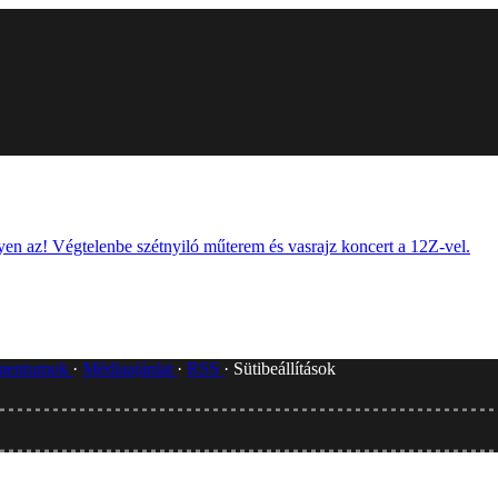
gyen az! Végtelenbe szétnyiló műterem és vasrajz koncert a 12Z-vel.
umentumok
Médiaajánlat
RSS
Sütibeállítások