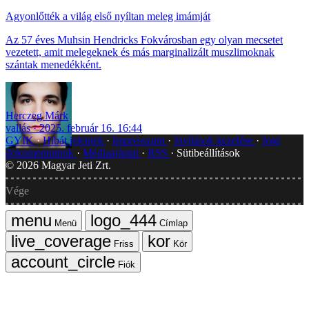
Agyonlőtték a világ első nyíltan meleg imámját
Az 57 éves Muhsin Hendricks Fokvárosban egy olyan mecsetet
vezetett, amit melegeknek és más marginalizált muszlimoknak
szántak menedékként.
Herczeg Márk
vallás
2025. február 16. 16:44
GYIK
Hibát jelentek
Impresszum
Javítások kezelése
Jogi
dokumentumok
Médiaajánlat
RSS
Sütibeállítások
©
2026
Magyar Jeti Zrt.
Vége
Menü
Címlap
Friss
Kör
Fiók