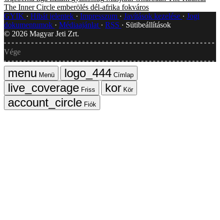
The Inner Circle
emberölés
dél-afrika
fokváros
GYIK
Hibát jelentek
Impresszum
Javítások kezelése
Jogi
dokumentumok
Médiaajánlat
RSS
Sütibeállítások
©
2026
Magyar Jeti Zrt.
Vége
Menü
Címlap
Friss
Kör
Fiók