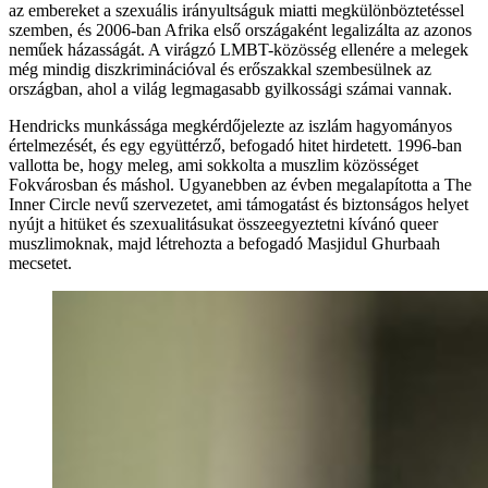
az embereket a szexuális irányultságuk miatti megkülönböztetéssel
szemben, és 2006-ban Afrika első országaként legalizálta az azonos
neműek házasságát. A virágzó LMBT-közösség ellenére a melegek
még mindig diszkriminációval és erőszakkal szembesülnek az
országban, ahol a világ legmagasabb gyilkossági számai vannak.
Hendricks munkássága megkérdőjelezte az iszlám hagyományos
értelmezését, és egy együttérző, befogadó hitet hirdetett. 1996-ban
vallotta be, hogy meleg, ami sokkolta a muszlim közösséget
Fokvárosban és máshol. Ugyanebben az évben megalapította a The
Inner Circle nevű szervezetet, ami támogatást és biztonságos helyet
nyújt a hitüket és szexualitásukat összeegyeztetni kívánó queer
muszlimoknak, majd létrehozta a befogadó Masjidul Ghurbaah
mecsetet.