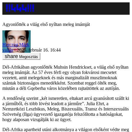
Agyonlőtték a világ első nyíltan meleg imámját
Herczeg Márk
vallás
2025. február 16. 16:44
Megosztás
Dél-Afrikában agyonlőtték Muhsin Hendrickset, a világ első nyíltan
meleg imámját. Az 57 éves férfi egy olyan fokvárosi mecsetet
vezetett, amit melegeknek és más marginalizált muszlimoknak
szántak biztonságos menedékként. Szombat reggel ölték meg,
miután a déli Gqeberha város közelében rajtaütöttek az autóján.
A rendőrség szerint „két ismeretlen, eltakart arcú gyanúsított szállt ki
a járműből, és több lövést leadott a járműre”. Julia Ehrt, a
Nemzetközi Leszbikus, Meleg, Biszexuális, Transz és Interszexuális
Szövetség (Ilga) ügyvezető igazgatója felszólította a hatóságokat,
hogy alaposan vizsgálják ki az ügyet.
Dél-Afrika apartheid utáni alkotmánya a világon elsőként védte meg