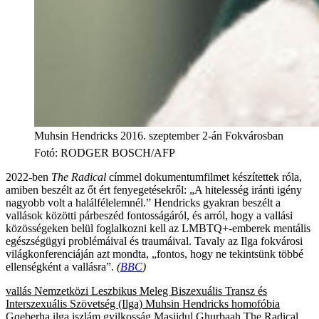
Muhsin Hendricks 2016. szeptember 2-án Fokvárosban
Fotó
:
RODGER BOSCH/AFP
2022-ben
The Radical
címmel dokumentumfilmet készítettek róla,
amiben beszélt az őt ért fenyegetésekről: „A hitelesség iránti igény
nagyobb volt a halálfélelemnél.” Hendricks gyakran beszélt a
vallások közötti párbeszéd fontosságáról, és arról, hogy a vallási
közösségeken belül foglalkozni kell az LMBTQ+-emberek mentális
egészségügyi problémáival és traumáival. Tavaly az Ilga fokvárosi
világkonferenciáján azt mondta, „fontos, hogy ne tekintsünk többé
ellenségként a vallásra”.
(
BBC
)
vallás
Nemzetközi Leszbikus Meleg Biszexuális Transz és
Interszexuális Szövetség (Ilga)
Muhsin Hendricks
homofóbia
Gqeberha
ilga
iszlám
gyilkosság
Masjidul Ghurbaah
The Radical