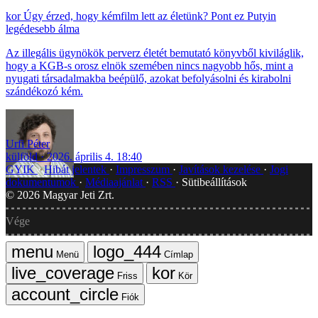
Úgy érzed, hogy kémfilm lett az életünk? Pont ez Putyin
legédesebb álma
Az illegális ügynökök perverz életét bemutató könyvből kiviláglik,
hogy a KGB-s orosz elnök szemében nincs nagyobb hős, mint a
nyugati társadalmakba beépülő, azokat befolyásolni és kirabolni
szándékozó kém.
Urfi Péter
külföld
2026. április 4. 18:40
GYIK
Hibát jelentek
Impresszum
Javítások kezelése
Jogi
dokumentumok
Médiaajánlat
RSS
Sütibeállítások
©
2026
Magyar Jeti Zrt.
Vége
Menü
Címlap
Friss
Kör
Fiók