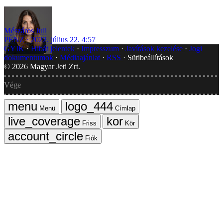
Mészáros Juli
PÉNZ
2022. július 22. 4:57
GYIK
Hibát jelentek
Impresszum
Javítások kezelése
Jogi
dokumentumok
Médiaajánlat
RSS
Sütibeállítások
©
2026
Magyar Jeti Zrt.
Vége
Menü
Címlap
Friss
Kör
Fiók