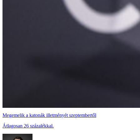
Megemelik a katonák illetményét szeptembertől
Átlagosan 26 százalékkal.