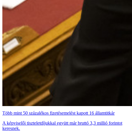
Több mint 50 százalékos fizetésemelést kapott 16 államtitkár
A képviselői tiszteletdíjukkal együtt már bruttó 3,3 millió forintot
keresnek.