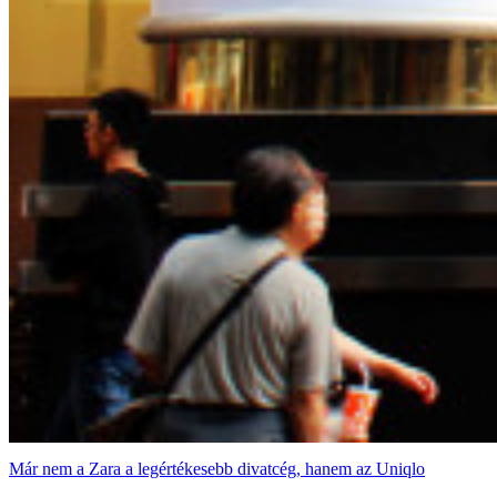
Már nem a Zara a legértékesebb divatcég, hanem az Uniqlo