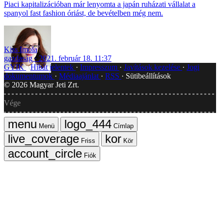
Piaci kapitalizációban már lenyomta a japán ruházati vállalat a
spanyol fast fashion óriást, de bevételben még nem.
Kiss Imola
gazdaság
2021. február 18. 11:37
GYIK
Hibát jelentek
Impresszum
Javítások kezelése
Jogi
dokumentumok
Médiaajánlat
RSS
Sütibeállítások
©
2026
Magyar Jeti Zrt.
Vége
Menü
Címlap
Friss
Kör
Fiók