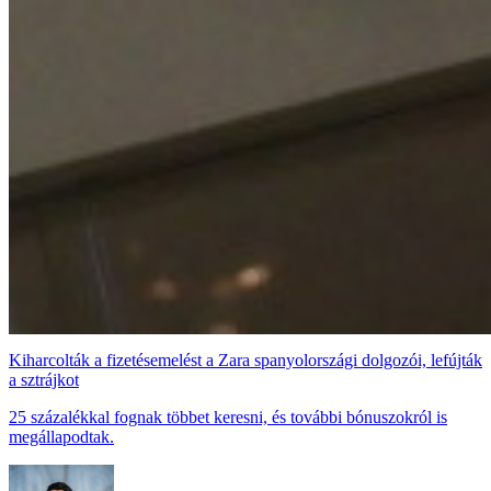
Kiharcolták a fizetésemelést a Zara spanyolországi dolgozói, lefújták
a sztrájkot
25 százalékkal fognak többet keresni, és további bónuszokról is
megállapodtak.