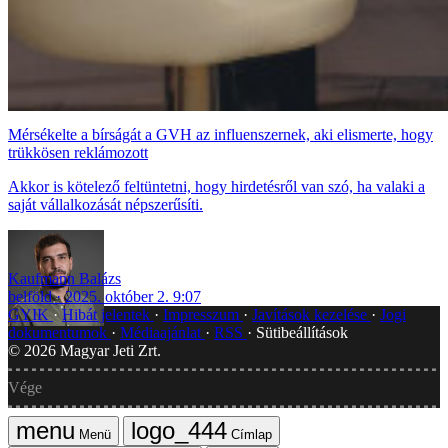
Mérsékelte a bírságát a GVH az influenszernek, aki elismerte, hogy
trükkösen reklámozott
Akkor is kötelező feltüntetni, hogy hirdetésről van szó, ha valaki a
saját vállalkozását népszerűsíti.
Kaufmann Balázs
belföld
2025. október 2. 9:07
GYIK
Hibát jelentek
Impresszum
Javítások kezelése
Jogi
dokumentumok
Médiaajánlat
RSS
Sütibeállítások
©
2026
Magyar Jeti Zrt.
Vége
Menü
Címlap