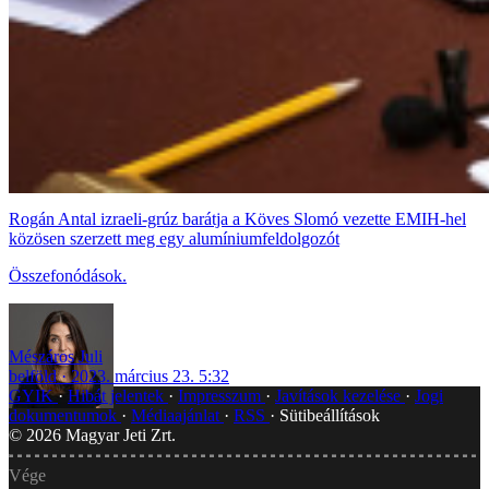
Rogán Antal izraeli-grúz barátja a Köves Slomó vezette EMIH-hel
közösen szerzett meg egy alumíniumfeldolgozót
Összefonódások.
Mészáros Juli
belföld
2023. március 23. 5:32
GYIK
Hibát jelentek
Impresszum
Javítások kezelése
Jogi
dokumentumok
Médiaajánlat
RSS
Sütibeállítások
©
2026
Magyar Jeti Zrt.
Vége