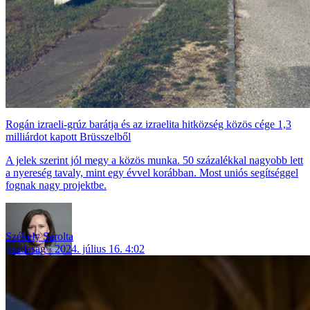
Rogán izraeli-grúz barátja és az izraelita hitközség közös cége 1,3
milliárdot kapott Brüsszelből
A jelek szerint jól megy a közös munka. 50 százalékkal nagyobb lett
a nyereség tavaly, mint egy évvel korábban. Most uniós segítséggel
fognak nagy projektbe.
Székely Sarolta
gazdaság
2024. július 16. 4:02