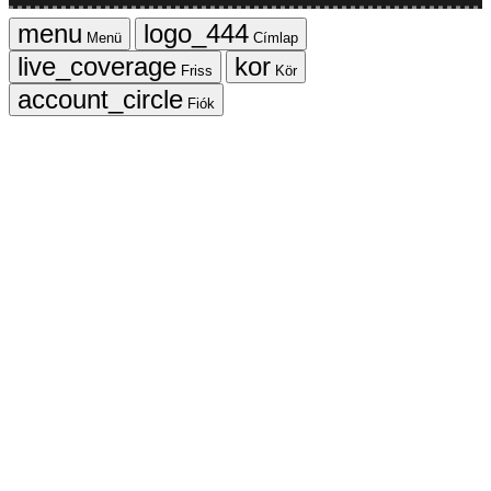
Menü
Címlap
Friss
Kör
Fiók