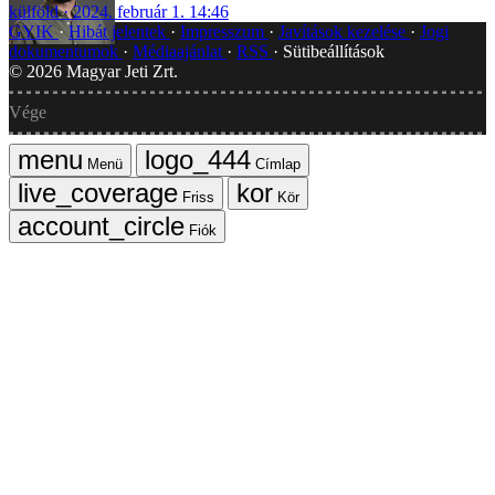
külföld
2024. február 1. 14:46
GYIK
Hibát jelentek
Impresszum
Javítások kezelése
Jogi
dokumentumok
Médiaajánlat
RSS
Sütibeállítások
©
2026
Magyar Jeti Zrt.
Vége
Menü
Címlap
Friss
Kör
Fiók