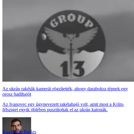
Az ukrán rakéták kamerái rögzítették, ahogy darabokra tépnek egy
orosz hadihajót
Az Ivanovec egy úgynevezett rakétahajó volt, amit most a Krím-
félsziget egyik öblében pusztítottak el az ukrán katonák.
Kaufmann Balázs