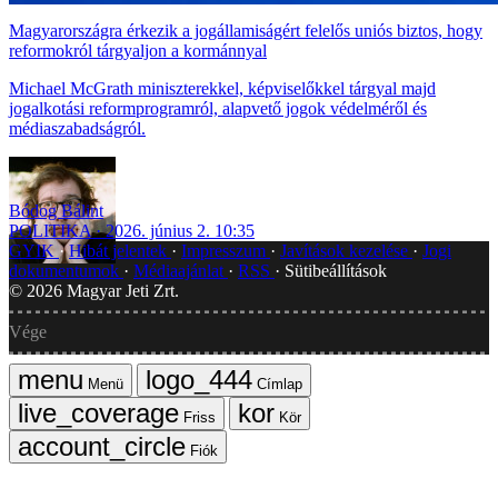
Magyarországra érkezik a jogállamiságért felelős uniós biztos, hogy
reformokról tárgyaljon a kormánnyal
Michael McGrath miniszterekkel, képviselőkkel tárgyal majd
jogalkotási reformprogramról, alapvető jogok védelméről és
médiaszabadságról.
Bódog Bálint
POLITIKA
2026. június 2. 10:35
GYIK
Hibát jelentek
Impresszum
Javítások kezelése
Jogi
dokumentumok
Médiaajánlat
RSS
Sütibeállítások
©
2026
Magyar Jeti Zrt.
Vége
Menü
Címlap
Friss
Kör
Fiók