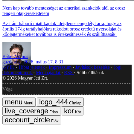
Nem kap tovább mentességet az amerikai szankciók alól az orosz
tengeri olajkereskedelem
Az iráni háború miatt kaptak ideiglenes engedélyt arra, hogy az
április 17-ig tartályhajókra rakodott orosz eredetű nyersolajat és
kőolajtermékeket továbbra is értékesíthessék és szállíthassák.
Bábel Vilmos
gazdaság
2026. május 17. 8:31
GYIK
Hibát jelentek
Impresszum
Javítások kezelése
Jogi
dokumentumok
Médiaajánlat
RSS
Sütibeállítások
©
2026
Magyar Jeti Zrt.
Vége
Menü
Címlap
Friss
Kör
Fiók