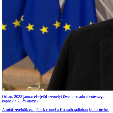
Orbán: 2022 január elsejétől személyi jövedelemadó-mentességet
kapnak a 25 év alattiak
A miniszerelnök ezt péntek reggel a Kossuth rádióban jelentette be.