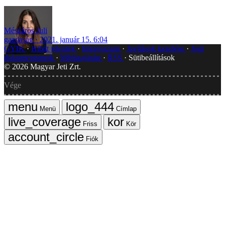
Mészáros Juli
gazdaság
2021. január 15. 6:04
GYIK
Hibát jelentek
Impresszum
Javítások kezelése
Jogi
dokumentumok
Médiaajánlat
RSS
Sütibeállítások
©
2026
Magyar Jeti Zrt.
Vége
Menü
Címlap
Friss
Kör
Fiók