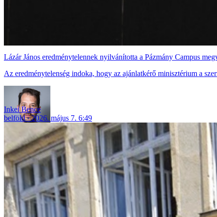
Lázár János eredménytelennek nyilvánította a Pázmány Campus megval
Az eredménytelenség indoka, hogy az ajánlatkérő minisztérium a szerz
Inkei Bence
belföld
2026. május 7. 6:49