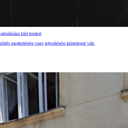
ósítására kiírt tendert
ődés megkötésére vagy teljesítésére képtelenné vált.