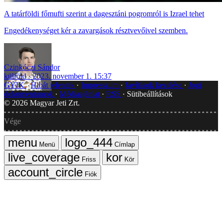
A tatárföldi főmufti szerint a dagesztáni pogromról is Izrael tehet
Engedékenységet kér a zavargások résztvevőivel szemben.
Czinkóczi Sándor
külföld
2023. november 1. 15:37
GYIK
Hibát jelentek
Impresszum
Javítások kezelése
Jogi
dokumentumok
Médiaajánlat
RSS
Sütibeállítások
©
2026
Magyar Jeti Zrt.
Vége
Menü
Címlap
Friss
Kör
Fiók