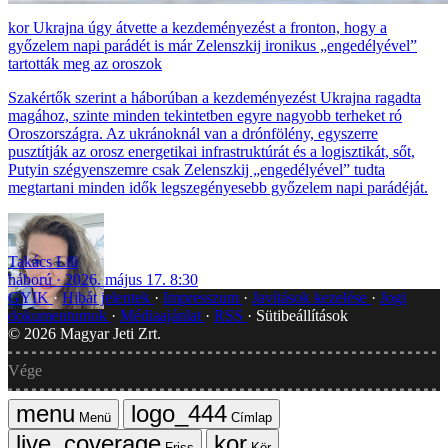
Ukrajna úgy átvette a kezdeményezést a fronton, hogy a
győzelem napi parádét is már Zelenszkij ironikus „engedélyével”
tartották meg az oroszok
Szakértők szerint a háborúban a kezdeményezést Ukrajna ragadta
magához, szinte minden tekintetben egyre nagyobb terheket ró
Oroszországra. Az ukránoknál van a drónfölény, egyszerre
pusztítják az orosz energetikai infrastruktúrát és a logisztikát, sőt,
Putyin szégyenszemre csak Zelenszkij „engedélyével” tudta
megtartani minden idők legszegényesebb győzelem napi parádéját.
Takács Lili
háború
2026. május 17. 8:30
GYIK
Hibát jelentek
Impresszum
Javítások kezelése
Jogi
dokumentumok
Médiaajánlat
RSS
Sütibeállítások
©
2026
Magyar Jeti Zrt.
Vége
Menü
Címlap
Friss
Kör