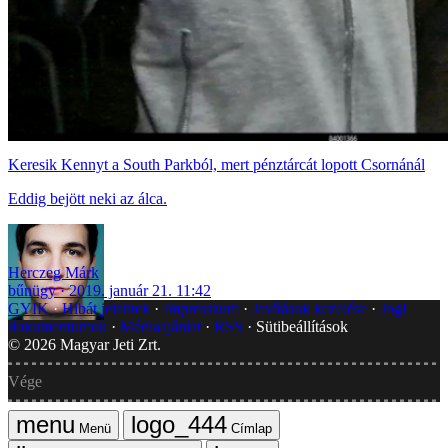
Keresik Kennyt a South Parkból, mert pénztárcát lopott Csornánál
Eddig bejött neki az álca.
Herczeg Márk
bűnügy
2019. január 21. 11:42
GYIK
Hibát jelentek
Impresszum
Javítások kezelése
Jogi
dokumentumok
Médiaajánlat
RSS
Sütibeállítások
©
2026
Magyar Jeti Zrt.
Vége
Menü
Címlap