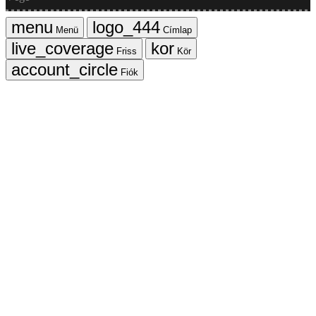
Menü
Címlap
Friss
Kör
Fiók