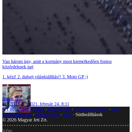
Van három ügy, amit a kormány most kiemelkedően fontos
közérdeknek tart
1. kézi! 2. dubaji világkiállítás!! 3. Moto GP ;)
Boros Juli
POLITIKA
2021. február 24. 8:11
GYIK
Hibát jelentek
Impresszum
Javítások kezelése
Jogi
dokumentumok
Médiaajánlat
RSS
Sütibeállítások
©
2026
Magyar Jeti Zrt.
Vége