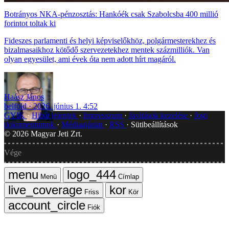
Botrányos NKA-pénzosztás: Hankóék csak Szabolcsba 400 millió
forintot toltak ki
Fideszes parlamenti és helyi képviselőkhöz, polgármesterekhez és
bizalmasaikhoz kötődő szervezetekhez mentek százmilliók. Van
olyan egyesület, ami évek óta nem adott hírt magáról.
Haász János
belföld
2026. június 1. 4:52
GYIK
Hibát jelentek
Impresszum
Javítások kezelése
Jogi
dokumentumok
Médiaajánlat
RSS
Sütibeállítások
©
2026
Magyar Jeti Zrt.
Vége
Menü
Címlap
Friss
Kör
Fiók