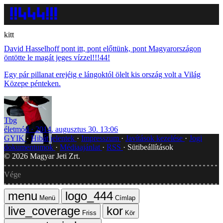
kitt
David Hasselhoff pont itt, pont előttünk, pont Magyarországon
öntötte le magát jeges vízzel!!!44!
Egy pár pillanat erejéig e lángoktól ölelt kis ország volt a Világ
Közepe pénteken.
Tbg
életmód
2014. augusztus 30. 13:06
GYIK
Hibát jelentek
Impresszum
Javítások kezelése
Jogi
dokumentumok
Médiaajánlat
RSS
Sütibeállítások
©
2026
Magyar Jeti Zrt.
Vége
Menü
Címlap
Friss
Kör