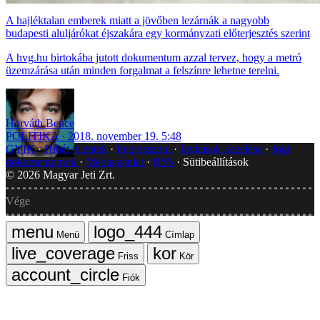
A hajléktalan emberek miatt a jövőben lezárnák a nagyobb
budapesti aluljárókat éjszakára egy kormányzati előterjesztés szerint
A hvg.hu birtokába jutott dokumentum azzal tervez, hogy a metró
üzemzárása után minden forgalmat a felszínre lehetne terelni.
Horváth Bence
POLITIKA
2018. november 19. 5:48
GYIK
Hibát jelentek
Impresszum
Javítások kezelése
Jogi
dokumentumok
Médiaajánlat
RSS
Sütibeállítások
©
2026
Magyar Jeti Zrt.
Vége
Menü
Címlap
Friss
Kör
Fiók