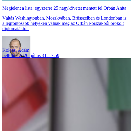
Megjelent a lista: egyszerre 25 nagykövetet mentett fel Orbán Anita
Váltás Washingtonban, Moszkvában, Brüsszelben és Londonban is:
a legfontosabb helyeken válnak meg az Orbán-korszakból örökölt
diplomatáktól.
Kolozsi Ádám
belföld
2026. július 31. 17:59