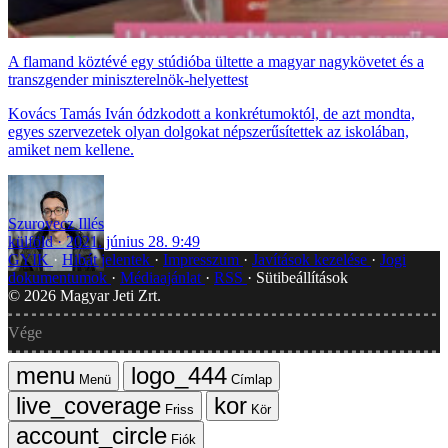
A flamand köztévé egy stúdióba ültette a magyar nagykövetet és a
transzgender miniszterelnök-helyettest
Kovács Tamás Iván ódzkodott a konkrétumoktól, de azt mondta,
egyes szervezetek olyan dolgokat népszerűsítettek az iskolában,
amiket nem kellene.
Szurovecz Illés
külföld
2021. június 28. 9:49
GYIK
Hibát jelentek
Impresszum
Javítások kezelése
Jogi
dokumentumok
Médiaajánlat
RSS
Sütibeállítások
©
2026
Magyar Jeti Zrt.
Vége
Menü
Címlap
Friss
Kör
Fiók