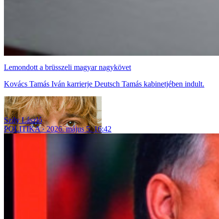
Lemondott a brüsszeli magyar nagykövet
Kovács Tamás Iván karrierje Deutsch Tamás kabinetjében indult.
Szily László
POLITIKA
2026. május 5. 16:42