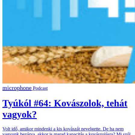
Podcast
Tyúkól #64: Kovászolok, tehát
vagyok?
Volt idő, amikor mindenki a kis kovászát nevelgette. De ha nem
vagyunk bezárva, akkor is marad kapacitás a kovászolásra? Mi szól