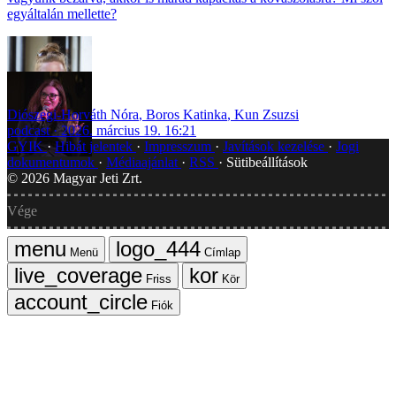
egyáltalán mellette?
Diószegi-Horváth Nóra
,
Boros Katinka
,
Kun Zsuzsi
podcast
2026. március 19. 16:21
GYIK
Hibát jelentek
Impresszum
Javítások kezelése
Jogi
dokumentumok
Médiaajánlat
RSS
Sütibeállítások
©
2026
Magyar Jeti Zrt.
Vége
Menü
Címlap
Friss
Kör
Fiók