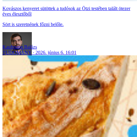
Kovászos kenyeret sütöttek a tudósok az Ötzi testében talált ötezer
éves élesztőből
Sört is szeretnének főzni belőle.
Kaufmann Balázs
TUDOMÁNY
2026. június 6. 16:01