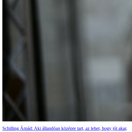
Schilling Árpád: Aki állandóan középre tart, az lehet, hogy jót akar,