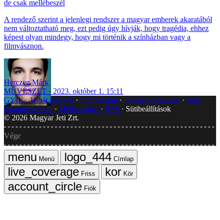
de csak mellébeszél
A rendező szerint a jelenlegi rendszer a magyar emberek akaratából
nem változtatható meg, ezt pedig úgy hívják, hogy tragédia, ehhez
képest olyan mindegy, hogy mi történik a színházban vagy a
filmvásznon.
Herczeg Márk
MŰVÉSZET
2023. október 1. 15:11
GYIK
Hibát jelentek
Impresszum
Javítások kezelése
Jogi
dokumentumok
Médiaajánlat
RSS
Sütibeállítások
©
2026
Magyar Jeti Zrt.
Vége
Menü
Címlap
Friss
Kör
Fiók