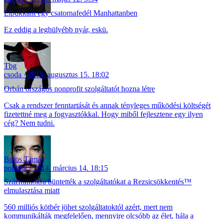
Elpukkant egy csatornafedél Manhattanben
Ez eddig a leghülyébb nyár, eskü.
Tbg
csoda
2015. augusztus 15. 18:02
Orbán országos nonprofit szolgáltatót hozna létre
Csak a rendszer fenntartását és annak tényleges működési költségét
fizetettné meg a fogyasztókkal. Hogy miből fejlesztene egy ilyen
cég? Nem tudni.
Botos Tamás
politika
2014. március 14. 18:15
Százmilliókra büntették a szolgáltatókat a Rezsicsökkentés™
elmulasztása miatt
560 milliós kötbér jöhet szolgáltatoktól azért, mert nem
kommunikálták megfelelően, mennyire olcsóbb az élet, hála a