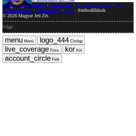
GYIK
Hibát jelentek
Impresszum
Javítások kezelése
Jogi
dokumentumok
Médiaajánlat
RSS
Sütibeállítások
©
2026
Magyar Jeti Zrt.
Vége
Menü
Címlap
Friss
Kör
Fiók