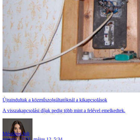
Újraindultak a közműszolgáltatóknál a kikapcsolások
A visszakapcsolási díjak pedig több mint a felével emelkedtek.
Mészáros Juli
energia
2021. május 12. 5:34