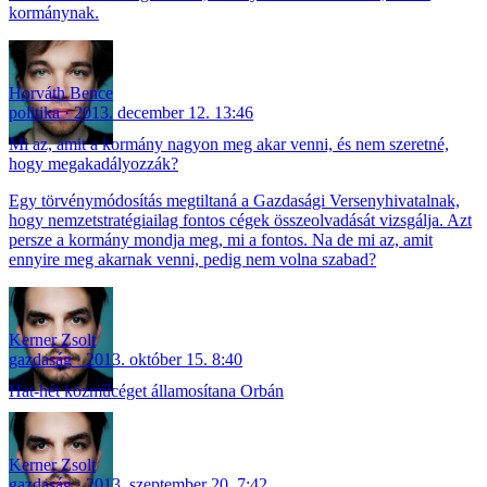
kormánynak.
Horváth Bence
politika
2013. december 12. 13:46
Mi az, amit a kormány nagyon meg akar venni, és nem szeretné,
hogy megakadályozzák?
Egy törvénymódosítás megtiltaná a Gazdasági Versenyhivatalnak,
hogy nemzetstratégiailag fontos cégek összeolvadását vizsgálja. Azt
persze a kormány mondja meg, mi a fontos. Na de mi az, amit
ennyire meg akarnak venni, pedig nem volna szabad?
Kerner Zsolt
gazdaság
2013. október 15. 8:40
Hat-hét közműcéget államosítana Orbán
Kerner Zsolt
gazdaság
2013. szeptember 20. 7:42