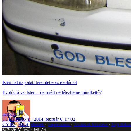
Isten hat nap alatt teremtette az evolúciót
Evolúció vs. Isten – de miért ne létezhetne mindkettő?
nemdomi
TUDOMÁNY
2014. február 6. 17:02
GYIK
Hibát jelentek
Impresszum
Javítások kezelése
Jogi dok
©
2026
Magyar Jeti Zrt.