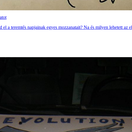
atot
 el a teremtés napjainak egyes mozzanatait? Na és milyen lehetett az 