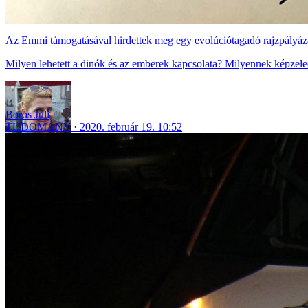
Az Emmi támogatásával hirdettek meg egy evolúciótagadó rajzpályáz
Milyen lehetett a dinók és az emberek kapcsolata? Milyennek képzeled
Boros Juli
TUDOMÁNY
2020. február 19. 10:52