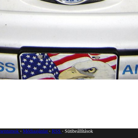
umentumok
Médiaajánlat
RSS
Sütibeállítások