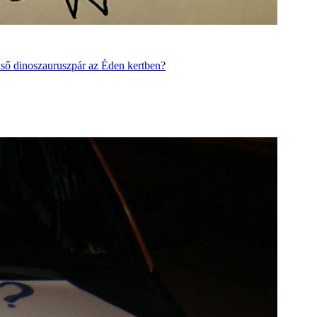
első dinoszauruszpár az Éden kertben?