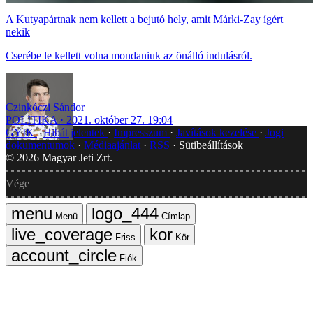
A Kutyapártnak nem kellett a bejutó hely, amit Márki-Zay ígért
nekik
Cserébe le kellett volna mondaniuk az önálló indulásról.
Czinkóczi Sándor
POLITIKA
2021. október 27. 19:04
GYIK
Hibát jelentek
Impresszum
Javítások kezelése
Jogi
dokumentumok
Médiaajánlat
RSS
Sütibeállítások
©
2026
Magyar Jeti Zrt.
Vége
Menü
Címlap
Friss
Kör
Fiók