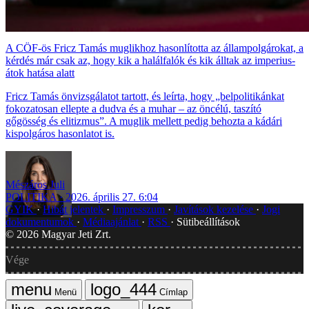
A CÖF-ös Fricz Tamás muglikhoz hasonlította az állampolgárokat, a
kérdés már csak az, hogy kik a halálfalók és kik álltak az imperius-
átok hatása alatt
Fricz Tamás önvizsgálatot tartott, és leírta, hogy „belpolitikánkat
fokozatosan ellepte a dudva és a muhar – az öncélú, taszító
gőgösség és elitizmus”. A muglik mellett pedig behozta a kádári
kispolgáros hasonlatot is.
Mészáros Juli
POLITIKA
2026. április 27. 6:04
GYIK
Hibát jelentek
Impresszum
Javítások kezelése
Jogi
dokumentumok
Médiaajánlat
RSS
Sütibeállítások
©
2026
Magyar Jeti Zrt.
Vége
Menü
Címlap