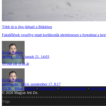
Több út is újra járható a Bükkben
Fakidőlések veszélye miatt korlátozták ideiglenesen a forgalmat a 
Király András
belföld
2023. január 21. 14:03
16 utat zár el az ár
Király András
katasztrófa
2014. szeptember 17. 8:17
GYIK
Hibát jelentek
Impresszum
Javítások kezelése
Jogi dok
©
2026
Magyar Jeti Zrt.
Vége