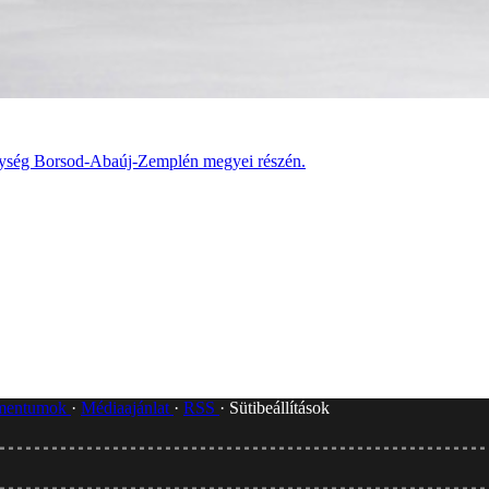
hegység Borsod-Abaúj-Zemplén megyei részén.
umentumok
Médiaajánlat
RSS
Sütibeállítások