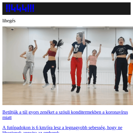
lihegés
Betiltják a túl gyors zenéket a szöuli konditermekben a koronavírus
miatt
A futópadokon is 6 km/óra lesz a legnagyobb sebesség, hogy ne
lihegjenek annyira az emberek.