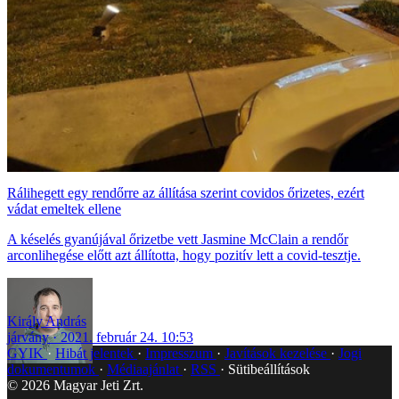
Rálihegett egy rendőrre az állítása szerint covidos őrizetes, ezért
vádat emeltek ellene
A késelés gyanújával őrizetbe vett Jasmine McClain a rendőr
arconlihegése előtt azt állította, hogy pozitív lett a covid-tesztje.
Király András
járvány
2021. február 24. 10:53
GYIK
Hibát jelentek
Impresszum
Javítások kezelése
Jogi
dokumentumok
Médiaajánlat
RSS
Sütibeállítások
©
2026
Magyar Jeti Zrt.