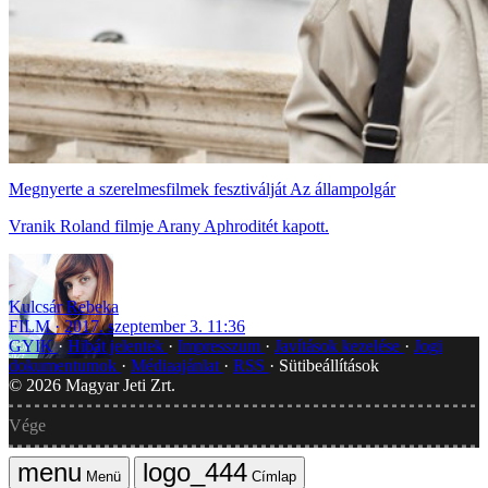
Megnyerte a szerelmesfilmek fesztiválját Az állampolgár
Vranik Roland filmje Arany Aphroditét kapott.
Kulcsár Rebeka
FILM
2017. szeptember 3. 11:36
GYIK
Hibát jelentek
Impresszum
Javítások kezelése
Jogi
dokumentumok
Médiaajánlat
RSS
Sütibeállítások
©
2026
Magyar Jeti Zrt.
Vége
Menü
Címlap