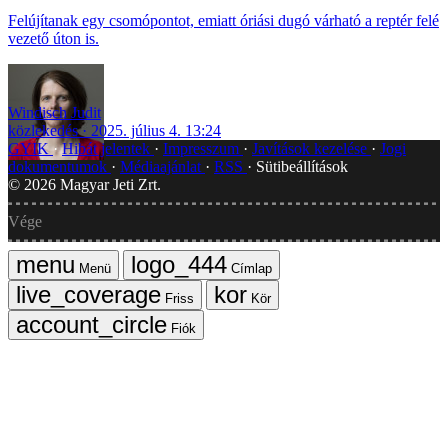
Felújítanak egy csomópontot, emiatt óriási dugó várható a reptér felé
vezető úton is.
Windisch Judit
közlekedés
2025. július 4. 13:24
GYIK
Hibát jelentek
Impresszum
Javítások kezelése
Jogi
dokumentumok
Médiaajánlat
RSS
Sütibeállítások
©
2026
Magyar Jeti Zrt.
Vége
Menü
Címlap
Friss
Kör
Fiók