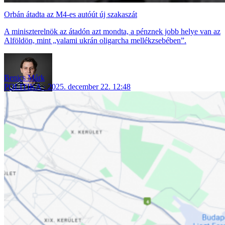
Orbán átadta az M4-es autóút új szakaszát
A miniszterelnök az átadón azt mondta, a pénznek jobb helye van az
Alföldön, mint „valami ukrán oligarcha mellékzsebében”.
Benics Márk
POLITIKA
2025. december 22. 12:48