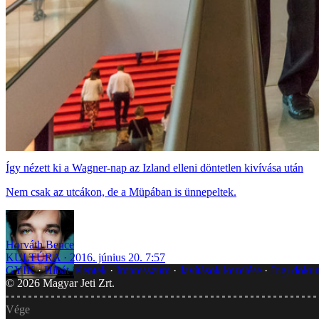
Így nézett ki a Wagner-nap az Izland elleni döntetlen kivívása után
Nem csak az utcákon, de a Müpában is ünnepeltek.
Horváth Bence
KULTÚRA
2016. június 20. 7:57
GYIK
Hibát jelentek
Impresszum
Javítások kezelése
Jogi dok
©
2026
Magyar Jeti Zrt.
Vége