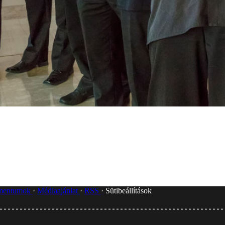
umentumok
Médiaajánlat
RSS
Sütibeállítások