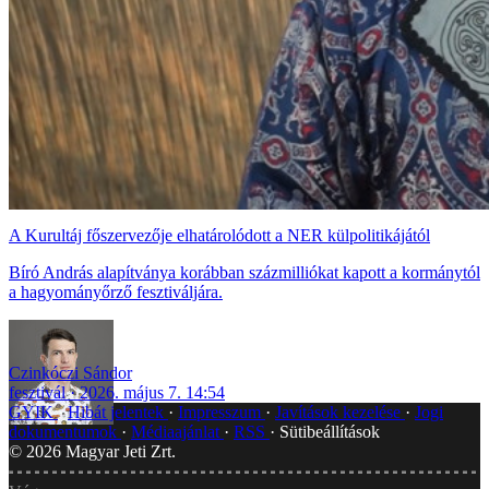
A Kurultáj főszervezője elhatárolódott a NER külpolitikájától
Bíró András alapítványa korábban százmilliókat kapott a kormánytól
a hagyományőrző fesztiváljára.
Czinkóczi Sándor
fesztivál
2026. május 7. 14:54
GYIK
Hibát jelentek
Impresszum
Javítások kezelése
Jogi
dokumentumok
Médiaajánlat
RSS
Sütibeállítások
©
2026
Magyar Jeti Zrt.