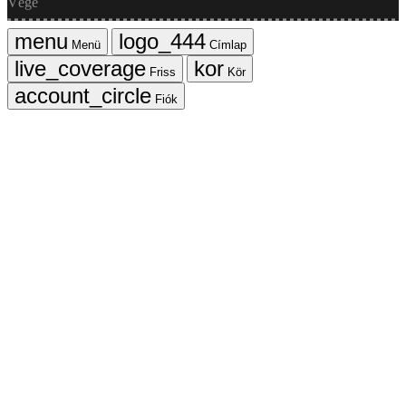
Vége
Menü
Címlap
Friss
Kör
Fiók