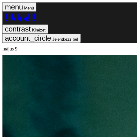
Menü
Kinézet
Jelentkezz be!
május 9.