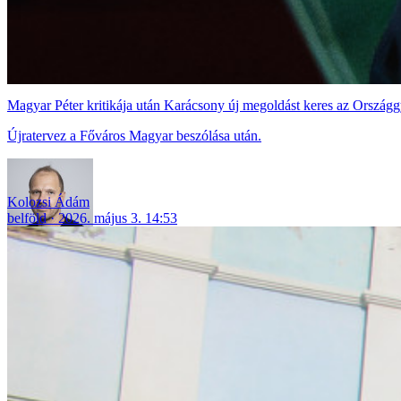
Magyar Péter kritikája után Karácsony új megoldást keres az Országgy
Újratervez a Főváros Magyar beszólása után.
Kolozsi Ádám
belföld
2026. május 3. 14:53