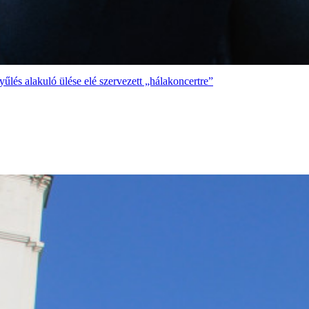
űlés alakuló ülése elé szervezett „hálakoncertre”