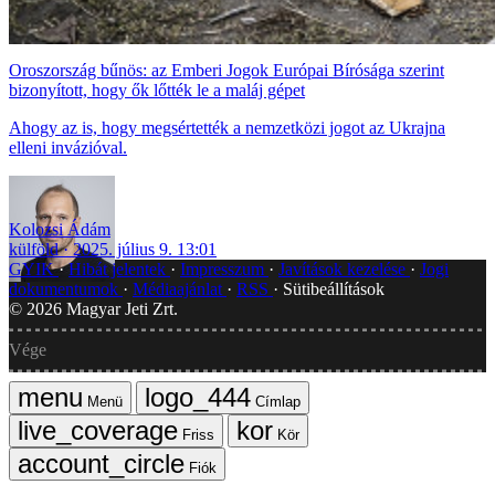
Oroszország bűnös: az Emberi Jogok Európai Bírósága szerint
bizonyított, hogy ők lőtték le a maláj gépet
Ahogy az is, hogy megsértették a nemzetközi jogot az Ukrajna
elleni invázióval.
Kolozsi Ádám
külföld
2025. július 9. 13:01
GYIK
Hibát jelentek
Impresszum
Javítások kezelése
Jogi
dokumentumok
Médiaajánlat
RSS
Sütibeállítások
©
2026
Magyar Jeti Zrt.
Vége
Menü
Címlap
Friss
Kör
Fiók