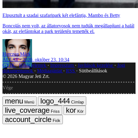
Elpusztult a szadai szafaripark két elefántja, Mambo és Betty
Boncolás nem volt, az állatorvosok nem tudták megállapítani a halál
okát, az elefántokat a park területén temették el.
Herczeg Márk
ÁLLAT
2020. október 23. 10:34
GYIK
Hibát jelentek
Impresszum
Javítások kezelése
Jogi
dokumentumok
Médiaajánlat
RSS
Sütibeállítások
©
2026
Magyar Jeti Zrt.
Vége
Menü
Címlap
Friss
Kör
Fiók