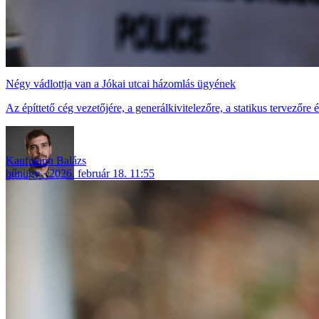
Négy vádlottja van a Jókai utcai házomlás ügyének
Az építtető cég vezetőjére, a generálkivitelezőre, a statikus tervezőre
Kaufmann Balázs
bűnügy
2026. február 18. 11:55