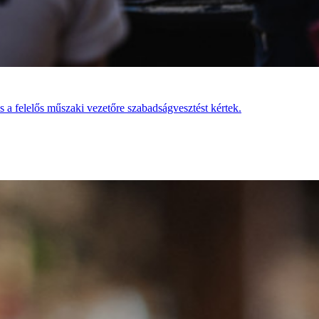
 és a felelős műszaki vezetőre szabadságvesztést kértek.