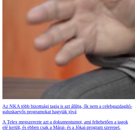
Az NKA több bizottsági tagja is azt állítja, ők nem a celebgazdagító-
galuskaevős programokat hagyták jóvá
A Telex megszerezte azt a dokumentumot, ami feltehetően a tagok
elé került, és ebben csak a Márai- és a Jókai-program szerepel.