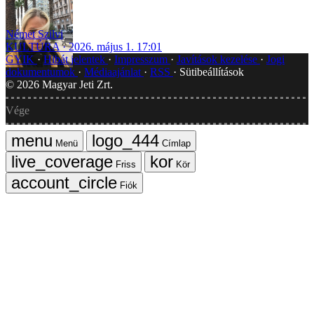
Német Szilvi
KULTÚRA
2026. május 1. 17:01
GYIK
Hibát jelentek
Impresszum
Javítások kezelése
Jogi
dokumentumok
Médiaajánlat
RSS
Sütibeállítások
©
2026
Magyar Jeti Zrt.
Vége
Menü
Címlap
Friss
Kör
Fiók