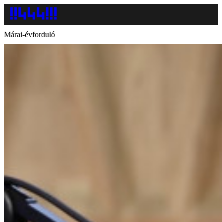
Márai-évforduló