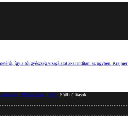
detéről, így a főügyészség vizsgálatot akar indítani az ügyben. Krajme
umentumok
Médiaajánlat
RSS
Sütibeállítások