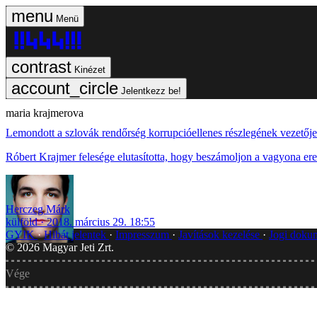
Menü
Kinézet
Jelentkezz be!
maria krajmerova
Lemondott a szlovák rendőrség korrupcióellenes részlegének vezetője
Róbert Krajmer felesége elutasította, hogy beszámoljon a vagyona ere
Herczeg Márk
külföld
2018. március 29. 18:55
GYIK
Hibát jelentek
Impresszum
Javítások kezelése
Jogi dok
©
2026
Magyar Jeti Zrt.
Vége