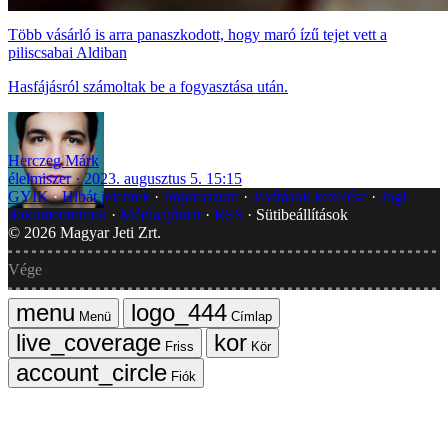
Több vásárló is arra panaszkodott, hogy maró ízű tejet vett a
piliscsabai Aldiban
Hasfájásról számoltak be a fogyasztása után.
Herczeg Márk
élelmiszer
2023. augusztus 5. 15:15
GYIK
Hibát jelentek
Impresszum
Javítások kezelése
Jogi
dokumentumok
Médiaajánlat
RSS
Sütibeállítások
©
2026
Magyar Jeti Zrt.
Vége
Menü
Címlap
Friss
Kör
Fiók