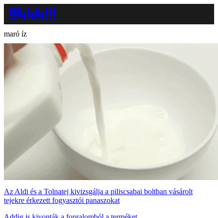
maró íz
Az Aldi és a Tolnatej kivizsgálja a piliscsabai boltban vásárolt
tejekre érkezett fogyasztói panaszokat
Addig is kivonták a forgalomból a terméket.