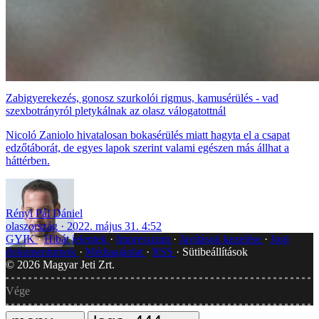
Zabigyerekezés, gonosz szurkolói rigmus, kamusérülés - vad
szexbotrányról pletykálnak az olasz válogatottnál
Nicoló Zaniolo hivatalosan bokasérülés miatt hagyta el a csapat
edzőtáborát, de egyes lapok szerint valami egészen más állhat a
háttérben.
Rényi Pál Dániel
olaszország
2022. május 31. 4:52
GYIK
Hibát jelentek
Impresszum
Javítások kezelése
Jogi
dokumentumok
Médiaajánlat
RSS
Sütibeállítások
©
2026
Magyar Jeti Zrt.
Vége