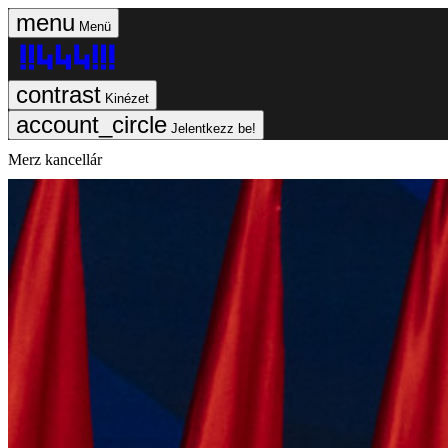
Menü
Kinézet
Jelentkezz be!
Merz kancellár