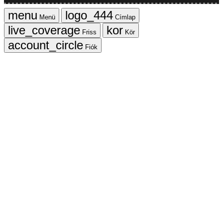
Menü
Címlap
Friss
Kör
Fiók