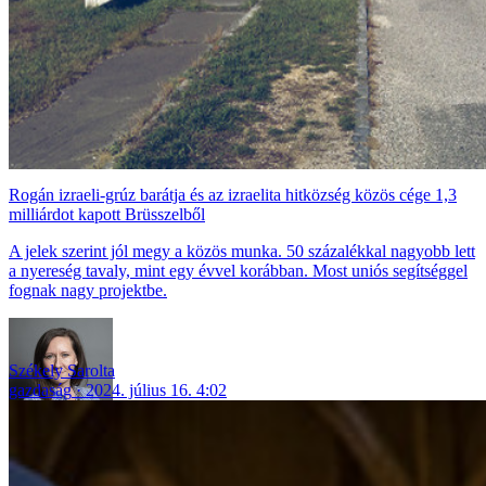
Rogán izraeli-grúz barátja és az izraelita hitközség közös cége 1,3
milliárdot kapott Brüsszelből
A jelek szerint jól megy a közös munka. 50 százalékkal nagyobb lett
a nyereség tavaly, mint egy évvel korábban. Most uniós segítséggel
fognak nagy projektbe.
Székely Sarolta
gazdaság
2024. július 16. 4:02