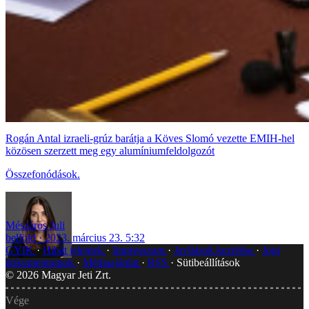
Rogán Antal izraeli-grúz barátja a Köves Slomó vezette EMIH-hel
közösen szerzett meg egy alumíniumfeldolgozót
Összefonódások.
Mészáros Juli
belföld
2023. március 23. 5:32
GYIK
Hibát jelentek
Impresszum
Javítások kezelése
Jogi
dokumentumok
Médiaajánlat
RSS
Sütibeállítások
©
2026
Magyar Jeti Zrt.
Vége