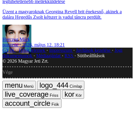
leghihetetlenebb mellékküldetése
Üzent a magyaroknak Georgina Revell brit énekesnő, akinek a
dalára Hegedűs Zsolt kétszer is vadul táncra perdült.
Herczeg Márk
popzene
2026. május 12. 18:21
GYIK
Hibát jelentek
Impresszum
Javítások kezelése
Jogi
dokumentumok
Médiaajánlat
RSS
Sütibeállítások
©
2026
Magyar Jeti Zrt.
Vége
Menü
Címlap
Friss
Kör
Fiók