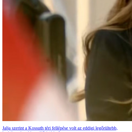
Jalja szerint a Kossuth téri fellépése volt az eddigi legőrültebb,