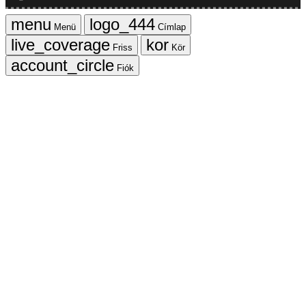
Menü
Címlap
Friss
Kör
Fiók