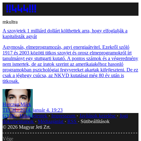
mkultra
A szovjetek 1 milliárd dollárt költhettek arra, hogy elfoglalják a
kapitalisták agyát
Agymosás, elmeprogramozás, agyi energiaátvitel. Ezekről szóló
1917 és 2003 közötti titkos szovjet és orosz elmeprogramokról írt
tanulmányt egy stuttgarti kutató. A pontos számok és a végeredmény
nem ismertek, de az iratok szerint az amerikaiakéhoz hasonló
programokban pszichológiai fegyvereket akartak kifejleszteni. De ez
csak a jéghegy csúcsa, az NKVD kutatásai még 80 év után is
titkosak.
Herczeg Márk
TECH
2014. január 4. 19:23
GYIK
Hibát jelentek
Impresszum
Javítások kezelése
Jogi
dokumentumok
Médiaajánlat
RSS
Sütibeállítások
©
2026
Magyar Jeti Zrt.
Vége