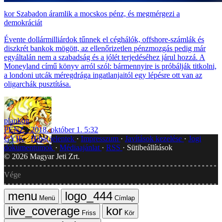
Szabadon áramlik a mocskos pénz, és megmérgezi a
demokráciát
Évente dollármilliárdok tűnnek el céghálók, offshore-számlák és
diszkrét bankok mögött, az ellenőrizetlen pénzmozgás pedig már
egyáltalán nem a szabadság és a jólét terjedéséhez járul hozzá. A
Moneyland című könyv arról szól: bármennyire is próbálják titkolni,
a londoni utcák méregdrága ingatlanjaitól egy lépésre ott van az
oligarchák pusztítása.
plankog
PÉNZ
2018. október 1. 5:32
GYIK
Hibát jelentek
Impresszum
Javítások kezelése
Jogi
dokumentumok
Médiaajánlat
RSS
Sütibeállítások
©
2026
Magyar Jeti Zrt.
Vége
Menü
Címlap
Friss
Kör